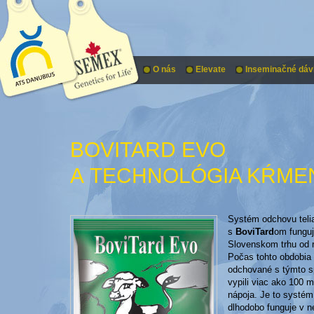
O nás
Elevate
Inseminačné dáv
BOVITARD EVO
A TECHNOLÓGIA KŔME
Systém odchovu teli
s
BoviTard
om funguj
Slovenskom trhu od 
Počas tohto obdobia 
odchované s týmto 
vypili viac ako 100 mi
nápoja. Je to systém
dlhodobo funguje v 