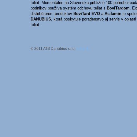
teliat. Momentálne na Slovensku približne 100 poľnohospo
podnikov používa systém odchovu teliat s
BoviTardom
. E
distribútorom produktov
BoviTard EVO
a
Acilamin
je spol
DANUBIUS
, ktorá poskytuje poradenstvo aj servis v oblast
teliat.
© 2011 ATS Danubius s.r.o.
voila.sk