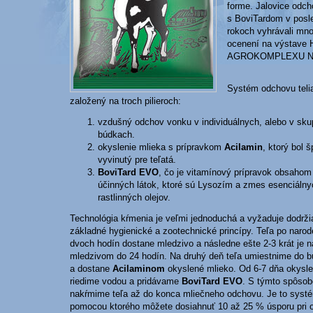
forme. Jalovice odc
s BoviTardom v posl
rokoch vyhrávali mn
ocenení na výstave 
AGROKOMPLEXU Nit
Systém odchovu telia
založený na troch pilieroch:
vzdušný odchov vonku v individuálnych, alebo v sk
búdkach.
okyslenie mlieka s prípravkom
Acilamin
, ktorý bol 
vyvinutý pre teľatá.
BoviTard EVO
, čo je vitamínový prípravok obsaho
účinných látok, ktoré sú Lysozím a zmes esenciálny
rastlinných olejov.
Technológia kŕmenia je veľmi jednoduchá a vyžaduje dodrži
základné hygienické a zootechnické princípy. Teľa po narod
dvoch hodín dostane mledzivo a následne ešte 2-3 krát je 
mledzivom do 24 hodín. Na druhý deň teľa umiestnime do 
a dostane
Acilaminom
okyslené mlieko. Od 6-7 dňa okysle
riedime vodou a pridávame
BoviTard EVO
. S týmto spôso
nakŕmime teľa až do konca mliečneho odchovu. Je to syst
pomocou ktorého môžete dosiahnuť 10 až 25 % úsporu pri 